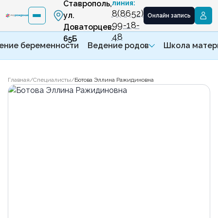
Ставрополь,
линия:
8(8652)
ул.
Онлайн запись
99-18-
Доваторцев,
48
65Б
ение беременности
Ведение родов
Школа матер
Главная
/
Специалисты
/
Ботова Эллина Ражидиновна