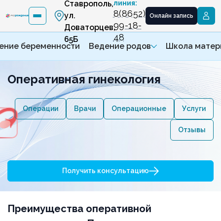
Ставрополь,
линия:
8(8652)
ул.
Онлайн запись
99-18-
Доваторцев,
48
65Б
ение беременности
Ведение родов
Школа матер
Оперативная гинекология
Операции
Врачи
Операционные
Услуги
Отзывы
Получить консультацию
Преимущества оперативной