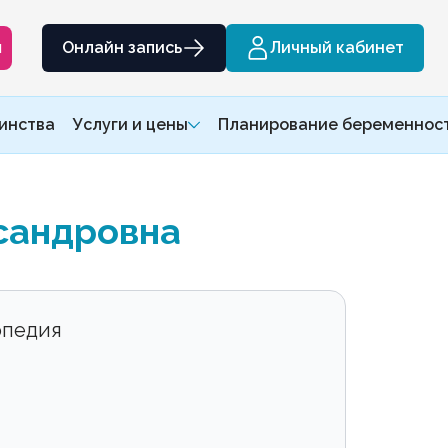
м
Онлайн запись
Личный кабинет
инства
Услуги и цены
Планирование беременнос
сандровна
опедия