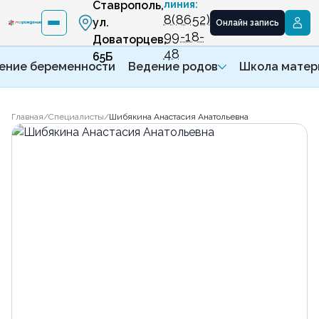
Ставрополь,
линия:
8(8652)
ул.
Онлайн запись
99-18-
Доваторцев,
48
65Б
ение беременности
Ведение родов
Школа матер
Главная
/
Специалисты
/
Шибякина Анастасия Анатольевна