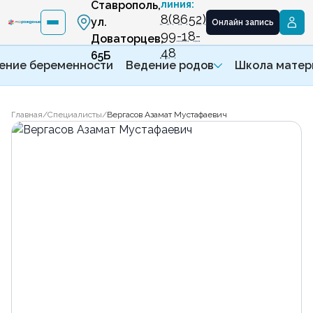
Ставрополь,
линия:
8(8652)
ул.
Онлайн запись
99-18-
Доваторцев,
48
65Б
ение беременности
Ведение родов
Школа матер
Главная
/
Специалисты
/
Вергасов Азамат Мустафаевич