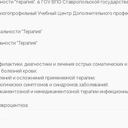
ьности "терапия", в ГОУ ВПО Ставропольской государст
Многопрофильный Учебный Центр Дополнительного профе
альности "Терапия"
ьности "Терапия"
илактики, диагностики и лечения острых соматических и
 болезней крови;
влений и осложнений применяемой терапии;
логических симптомов и синдромов заболеваний;
каментозной и немедикаментозной терапии инфекционны
евроцентеза;
м.