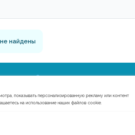
 не найдены
Скачай наше удобное мобильное приложение
мотра, показывать персонализированную рекламу или контент
лашаетесь на использование наших файлов cookie.
Подписывайся в социальных сетях