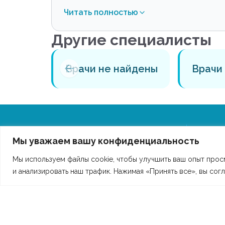
Читать полностью
Другие специалисты
айдены
Врачи не найдены
Врачи
Мы уважаем вашу конфиденциальность
ООО "ДОКТОР ЗНАЕТ.ПРОРОЖДЕНИЕ"
Мы используем файлы cookie, чтобы улучшить ваш опыт прос
Л041-01197-26/01191119 от 7 мая 2024 г.
и анализировать наш трафик. Нажимая «Принять все», вы сог
ОГРН:
1222600000523
ИНН:
2635252029
Вход в личный кабинет