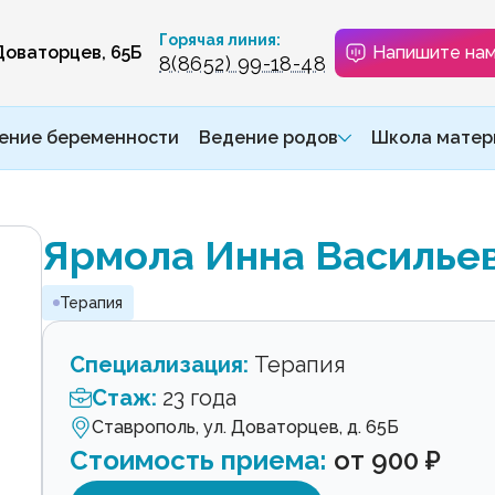
Горячая линия:
 Доваторцев, 65Б
Напишите на
8(8652) 99-18-48
ение беременности
Ведение родов
Школа матер
Ярмола Инна Василье
Терапия
Специализация:
Терапия
Стаж:
23 года
Ставрополь, ул. Доваторцев, д. 65Б
Стоимость приема:
от 900 ₽