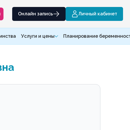
м
Онлайн запись
Личный кабинет
инства
Услуги и цены
Планирование беременнос
вна