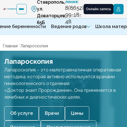
Ставрополь,
линия:
8(8652)
ул.
Онлайн запись
99-18-
Доваторцев,
48
65Б
ение беременности
Ведение родов
Школа матер
/
Главная
Лапароскопия
Лапароскопия
Лапароскопия – это малотравматичная оперативная
методика, которая активно используется врачами
гинекологического отделения
«Доктор знает.Пророждение». Она применяется в
лечебных и диагностических целях.
Об услуге
Врачи
Цены