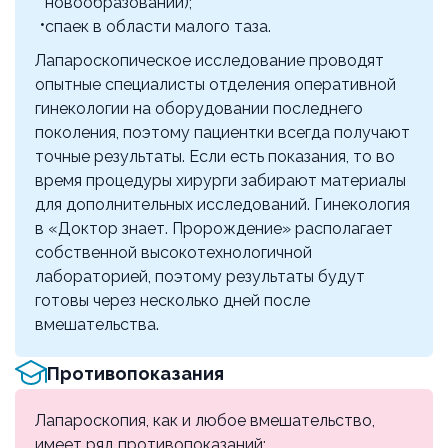
новообразований);
уровень
спаек в области малого таза.
р18.44
135000 ₽
Лапароскопическое исследование проводят
опытные специалисты отделения оперативной
Иссечение очагов эндометриоза
гинекологии на оборудовании последнего
(лапароскопически)
поколения, поэтому пациентки всегда получают
р18.53
точные результаты. Если есть показания, то во
10000 ₽
время процедуры хирурги забирают материалы
для дополнительных исследований. Гинекология
Дриллинг яичников (при выполнении других
в «Доктор знает. Пророждение» располагает
лапароскопических операций)
собственной высокотехнологичной
р18.54
лабораторией, поэтому результаты будут
10000 ₽
готовы через несколько дней после
вмешательства.
Цистэктомия (при выполнении других
лапароскопических операций)
Противопоказания
р18.83
15000 ₽
Лапароскопия, как и любое вмешательство,
имеет ряд противопоказаний: