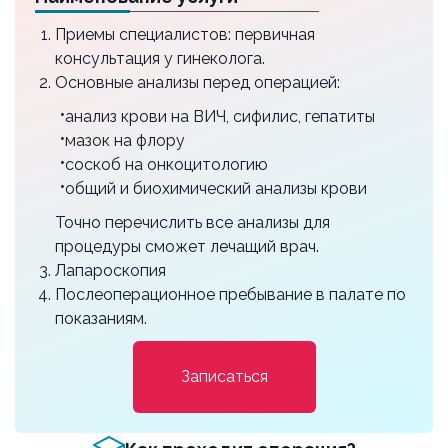
р18.36
Приемы специалистов: первичная
85000 ₽
консультация у гинеколога.
Лапароскопия, демедуляция (дриллинг)
Основные анализы перед операцией:
яичников
анализ крови на ВИЧ, сифилис, гепатиты
р18.27
мазок на флору
60000 ₽
соскоб на онкоцитологию
общий и биохимический анализы крови
Лапароскопическая миомэктомия I категории
сложности
Точно перечислить все анализы для
р18.28
процедуры сможет лечащий врач.
80000 ₽
Лапароскопия
Послеоперационное пребывание в палате по
Лапароскопическая миомэктомия II
показаниям.
категории сложности
р18.38
Записаться
97000 ₽
Лапароскопическая миомэктомия III