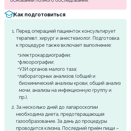
основании полного обследования.
Хромосальпингоскопия (комбинированная с
другими оперативными вмешательствами)
Как подготовиться
р18.90
3000 ₽
Перед операцией пациенток консультирует
терапевт, хирург и анестезиолог. Подготовка
к процедуре также включает выполнение:
электрокардиографии;
флюорографии;
УЗИ органов малого таза;
лабораторных анализов (общий и
биохимический анализы крови, общий анализ
мочи, анализы на инфекционную группу и
пр.).
За несколько дней до лапароскопии
необходима диета, предотвращающая
газообразование. За день до процедуры
проводится клизма. Последний приём пищи –