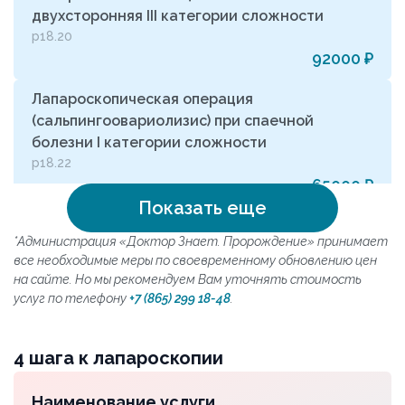
двухсторонняя III категории сложности
р18.20
92000 ₽
Лапароскопическая операция
(сальпингоовариолизис) при спаечной
болезни I категории сложности
р18.22
65000 ₽
Показать еще
Лапароскопическая операция
*Администрация «Доктор Знает. Пророждение» принимает
(сальпингоовариолизис) при спаечной
все необходимые меры по своевременному обновлению цен
болезни II категории сложности
на сайте. Но мы рекомендуем Вам уточнять стоимость
р18.25
услуг по телефону
+7 (865) 299 18-48
.
75000 ₽
Лапароскопическая операция
4 шага к лапароскопии
(сальпингоовариолизис) при спаечной
болезни III категории сложности
Наименование услуги