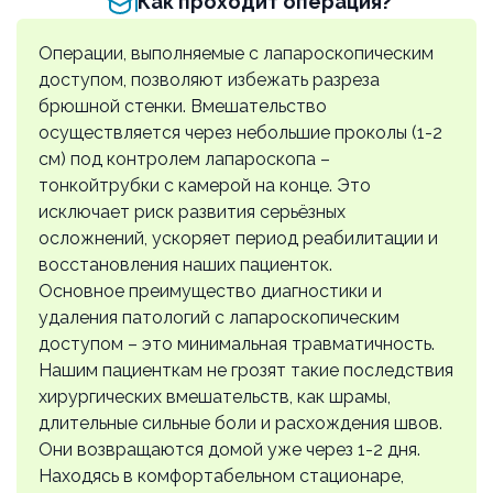
Как проходит операция?
категории сложности
р18.39
Операции, выполняемые с лапароскопическим
108000 ₽
доступом, позволяют избежать разреза
брюшной стенки. Вмешательство
Лапароскопическая овариоэктомия
осуществляется через небольшие проколы (1-2
р18.31
65000 ₽
см) под контролем лапароскопа –
тонкойтрубки с камерой на конце. Это
Лапароскопическая овариоэктомия
исключает риск развития серьёзных
двухсторонняя
осложнений, ускоряет период реабилитации и
р18.32
восстановления наших пациенток.
70000 ₽
Основное преимущество диагностики и
удаления патологий с лапароскопическим
Лапароскопия, иссечение очагов
доступом – это минимальная травматичность.
эндометриоза
Нашим пациенткам не грозят такие последствия
р18.34
хирургических вмешательств, как шрамы,
75000 ₽
длительные сильные боли и расхождения швов.
Они возвращаются домой уже через 1-2 дня.
Лапароскопическая андексэктомия
Находясь в комфортабельном стационаре,
двухсторонняя