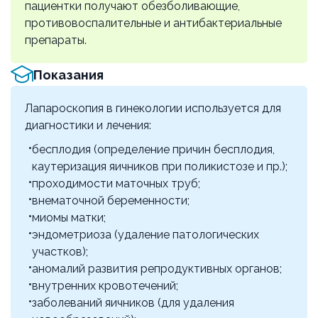
пациентки получают обезболивающие,
р18.35
противовоспалительные и антибактериальные
80000 ₽
препараты.
Лапароскопическая надвлагалищная
Показания
ампутация матки
р18.40
Лапароскопия в гинекологии используется для
110000 ₽
диагностики и лечения:
Лапароскопическая экстирпация матки 1
бесплодия (определение причин бесплодия,
уровень
каутеризация яичников при поликистозе и пр.);
р18.42
проходимости маточных труб;
118000 ₽
внематочной беременности;
миомы матки;
Лапароскопическая экстирпация матки 2
эндометриоза (удаление патологических
уровень
участков);
р18.43
аномалий развития репродуктивных органов;
125000 ₽
внутренних кровотечений;
заболеваний яичников (для удаления
Лапароскопическая экстирпация матки 3