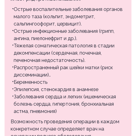
Тубэктомия (при выполнении других
лапароскопических операций)
Острые воспалительные заболевания органов
р18.84
малого таза (кольпит, эндометрит,
10000 ₽
сальпингоофорит, цервицит).
Острые инфекционные заболевания (грипп,
Операция (сальпингоовариолизис) при
ангина, пиелонефрит и др.).
спаечной болезни (комбинированная с
Тяжелая соматическая патология в стадии
другими оперативными вмешательствами) I
декомпенсации (сердечная, почечная,
категории сложности
печеночная недостаточность).
р18.85
Распространенный рак шейки матки (риск
10000 ₽
диссеминации)..
Беременность
Операция (сальпингоовариолизис) при
Эпилепсия, стенокардия в анамнезе
спаечной болезни (комбинированная с
Заболевания сердца и легких (ишемическая
другими оперативными вмешательствами) II
болезнь сердца, гипертония, бронхиальная
категории сложности
астма, пневмония)
р18.86
Возможность проведения операции в каждом
20000 ₽
конкретном случае определяет врач на