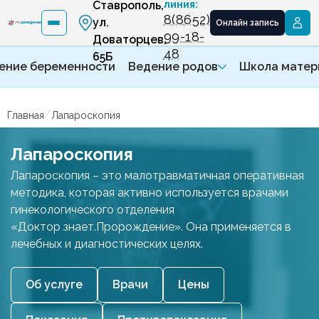
Ставрополь,
линия:
8(8652)
ул.
Онлайн запись
99-18-
Доваторцев,
48
65Б
ение беременности
Ведение родов
Школа матер
/
Главная
Лапароскопия
Лапароскопия
Лапароскопия – это малотравматичная оперативная
методика, которая активно используется врачами
гинекологического отделения
«Доктор знает.Пророждение». Она применяется в
лечебных и диагностических целях.
Об услуге
Врачи
Цены