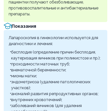
пациентки получают обезболивающие,
р18.35
противовоспалительные и антибактериальные
80000 ₽
препараты.
Лапароскопическая надвлагалищная
Показания
ампутация матки
р18.40
Лапароскопия в гинекологии используется для
110000 ₽
диагностики и лечения:
Лапароскопическая экстирпация матки 1
бесплодия (определение причин бесплодия,
уровень
каутеризация яичников при поликистозе и пр.);
р18.42
проходимости маточных труб;
118000 ₽
внематочной беременности;
миомы матки;
Лапароскопическая экстирпация матки 2
эндометриоза (удаление патологических
уровень
участков);
р18.43
аномалий развития репродуктивных органов;
125000 ₽
внутренних кровотечений;
заболеваний яичников (для удаления
Лапароскопическая экстирпация матки 3