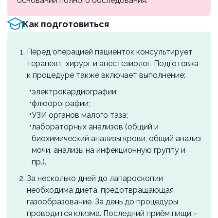
основании полного обследования.
Хромосальпингоскопия (комбинированная с
другими оперативными вмешательствами)
Как подготовиться
р18.90
3000 ₽
Перед операцией пациенток консультирует
терапевт, хирург и анестезиолог. Подготовка
к процедуре также включает выполнение:
электрокардиографии;
флюорографии;
УЗИ органов малого таза;
лабораторных анализов (общий и
биохимический анализы крови, общий анализ
мочи, анализы на инфекционную группу и
пр.).
За несколько дней до лапароскопии
необходима диета, предотвращающая
газообразование. За день до процедуры
проводится клизма. Последний приём пищи –