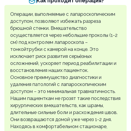
Как проходит операция?
категории сложности
р18.39
Операции, выполняемые с лапароскопическим
108000 ₽
доступом, позволяют избежать разреза
брюшной стенки. Вмешательство
Лапароскопическая овариоэктомия
осуществляется через небольшие проколы (1-2
р18.31
65000 ₽
см) под контролем лапароскопа –
тонкойтрубки с камерой на конце. Это
Лапароскопическая овариоэктомия
исключает риск развития серьёзных
двухсторонняя
осложнений, ускоряет период реабилитации и
р18.32
восстановления наших пациенток.
70000 ₽
Основное преимущество диагностики и
удаления патологий с лапароскопическим
Лапароскопия, иссечение очагов
доступом – это минимальная травматичность.
эндометриоза
Нашим пациенткам не грозят такие последствия
р18.34
хирургических вмешательств, как шрамы,
75000 ₽
длительные сильные боли и расхождения швов.
Они возвращаются домой уже через 1-2 дня.
Лапароскопическая андексэктомия
Находясь в комфортабельном стационаре,
двухсторонняя