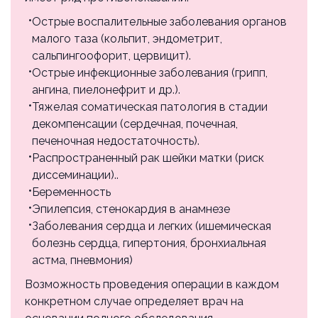
Тубэктомия (при выполнении других
лапароскопических операций)
Острые воспалительные заболевания органов
р18.84
малого таза (кольпит, эндометрит,
10000 ₽
сальпингоофорит, цервицит).
Острые инфекционные заболевания (грипп,
Операция (сальпингоовариолизис) при
ангина, пиелонефрит и др.).
спаечной болезни (комбинированная с
Тяжелая соматическая патология в стадии
другими оперативными вмешательствами) I
декомпенсации (сердечная, почечная,
категории сложности
печеночная недостаточность).
р18.85
Распространенный рак шейки матки (риск
10000 ₽
диссеминации)..
Беременность
Операция (сальпингоовариолизис) при
Эпилепсия, стенокардия в анамнезе
спаечной болезни (комбинированная с
Заболевания сердца и легких (ишемическая
другими оперативными вмешательствами) II
болезнь сердца, гипертония, бронхиальная
категории сложности
астма, пневмония)
р18.86
Возможность проведения операции в каждом
20000 ₽
конкретном случае определяет врач на