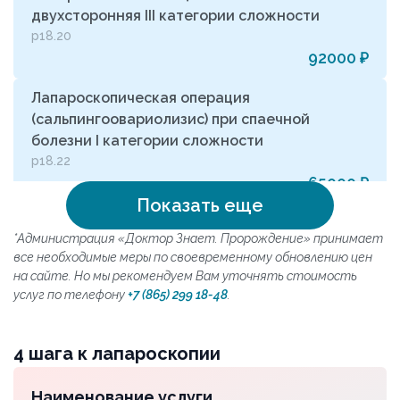
двухсторонняя III категории сложности
р18.20
92000 ₽
Лапароскопическая операция
(сальпингоовариолизис) при спаечной
болезни I категории сложности
р18.22
65000 ₽
Показать еще
Лапароскопическая операция
*Администрация «Доктор Знает. Пророждение» принимает
(сальпингоовариолизис) при спаечной
все необходимые меры по своевременному обновлению цен
болезни II категории сложности
на сайте. Но мы рекомендуем Вам уточнять стоимость
р18.25
услуг по телефону
+7 (865) 299 18-48
.
75000 ₽
Лапароскопическая операция
4 шага к лапароскопии
(сальпингоовариолизис) при спаечной
болезни III категории сложности
Наименование услуги