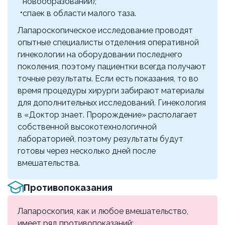
новообразований);
уровень
спаек в области малого таза.
р18.44
135000 ₽
Лапароскопическое исследование проводят
опытные специалисты отделения оперативной
Иссечение очагов эндометриоза
гинекологии на оборудовании последнего
(лапароскопически)
поколения, поэтому пациентки всегда получают
р18.53
точные результаты. Если есть показания, то во
10000 ₽
время процедуры хирурги забирают материалы
для дополнительных исследований. Гинекология
Дриллинг яичников (при выполнении других
в «Доктор знает. Пророждение» располагает
лапароскопических операций)
собственной высокотехнологичной
р18.54
лабораторией, поэтому результаты будут
10000 ₽
готовы через несколько дней после
вмешательства.
Цистэктомия (при выполнении других
лапароскопических операций)
Противопоказания
р18.83
15000 ₽
Лапароскопия, как и любое вмешательство,
имеет ряд противопоказаний: