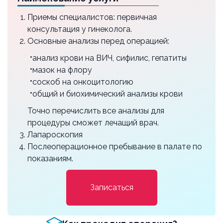
р18.36
Приемы специалистов: первичная
85000 ₽
консультация у гинеколога.
Лапароскопия, демедуляция (дриллинг)
Основные анализы перед операцией:
яичников
анализ крови на ВИЧ, сифилис, гепатиты
р18.27
мазок на флору
60000 ₽
соскоб на онкоцитологию
общий и биохимический анализы крови
Лапароскопическая миомэктомия I категории
сложности
Точно перечислить все анализы для
р18.28
процедуры сможет лечащий врач.
80000 ₽
Лапароскопия
Послеоперационное пребывание в палате по
Лапароскопическая миомэктомия II
показаниям.
категории сложности
р18.38
Записаться
97000 ₽
Лапароскопическая миомэктомия III