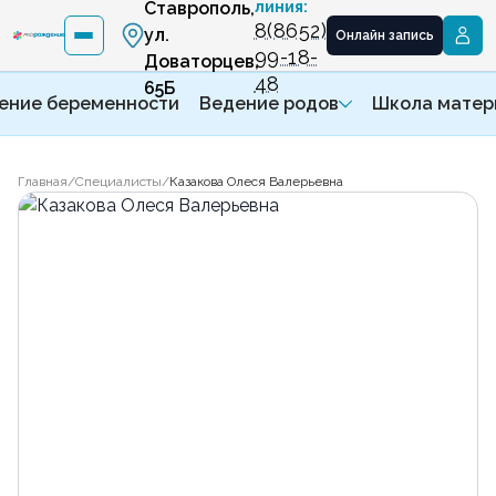
Ставрополь,
линия:
8(8652)
ул.
Онлайн запись
99-18-
Доваторцев,
48
65Б
ение беременности
Ведение родов
Школа матер
Главная
/
Специалисты
/
Казакова Олеся Валерьевна