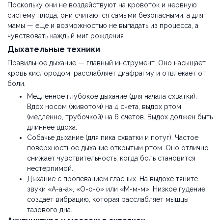
Поскольку они не воздействуют на кровоток и нервную
систему плода, они считаются самыми безопасными, а для
мамы — еще и возможностью не выпадать из процесса, а
чувствовать каждый миг рождения.
Дыхательные техники
Правильное дыхание — главный инструмент. Оно насыщает
кровь кислородом, расслабляет диафрагму и отвлекает от
боли.
Медленное глубокое дыхание (для начала схватки).
Вдох носом (животом) на 4 счета, выдох ртом
(медленно, трубочкой) на 6 счетов. Выдох должен быть
длиннее вдоха.
Собачье дыхание (для пика схватки и потуг). Частое
поверхностное дыхание открытым ртом. Оно отлично
снижает чувствительность, когда боль становится
нестерпимой.
Дыхание с пропеванием гласных. На выдохе тяните
звуки «А-а-а», «О-о-о» или «М-м-м». Низкое гудение
создает вибрацию, которая расслабляет мышцы
тазового дна.