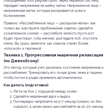
(сморщенный лоб) рефлекторно, через нервную систему,
передает напряжение на шейку матки. Напряженное лицо =
напряженная матка, которая раскрывается хуже и
болезненнее.
Правило «Расслабленное лицо — раскрытая матка»: как
только вы чувствуете приближение схватки, сделайте
сознательное усилие — расслабьте челюсть (пусть рот
будет приоткрыт, губы мягкие), разгладьте лоб, опустите
плечи. Вы сразу заметите, как схватка станет более
«плоской» и терпимой.
Техника 1. Прогрессивная мышечная релаксация
(по Джекобсону)
Это метод, который учит различать состояние напряжения и
расслабления. Тренировать его лучше дома, лежа в тишине,
чтобы потом в родах применять автоматически.
Как делать (подготовка):
Лягте на бок с подушкой между колен.
Сделайте медленный вдох и выдох.
Поочередно напрягайте на 5–7 секунд (сильно, но без
судорог), а затем резко расслабляйте на 15–20 секунд