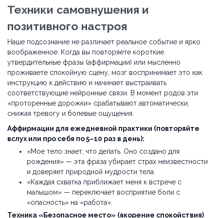
Техники самовнушения и
позитивного настроя
Наше подсознание не различает реальное событие и ярко
воображенное. Когда вы повторяете короткие
утвердительные фразы (аффирмации) или мысленно
проживаете спокойную сцену, мозг воспринимает это как
инструкцию к действию и начинает выстраивать
соответствующие нейронные связи. В момент родов эти
«проторенные дорожки» срабатывают автоматически,
снижая тревогу и болевые ощущения.
Аффирмации для ежедневной практики (повторяйте
вслух или про себя по 5–10 раз в день):
«Мое тело знает, что делать. Оно создано для
рождения» — эта фраза убирает страх неизвестности
и доверяет природной мудрости тела.
«Каждая схватка приближает меня к встрече с
малышом» — переключает восприятие боли с
«опасность» на «работа».
Техника «Безопасное место» (якорение спокойствия)