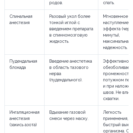
родов.
спать.
Спинальная
Разовый укол более
Мгновенное
анестезия
тонкой иглой с
наступление
введением препарата
эффекта (чере
в спинномозговую
минуты),
жидкость.
максимальная
надежность.
Пудендальная
Введение анестетика
Эффективно
блокада
в область тазового
обезболивает
нерва
промежность 
(пудендального).
потужном пер
и при наложен
швов. Не влия
схватки.
Ингаляционная
Вдыхание газовой
Легкость
анестезия
смеси через маску.
применения,
(закись азота)
быстрый выход
организма. Сн