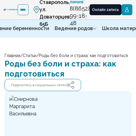
Ставрополь,
линия:
8(8652)
ул.
Онлайн запись
99-18-
Доваторцев,
48
65Б
ение беременности
Ведение родов
Школа матер
Главная
/
Статьи
/
Роды без боли и страха: как подготовиться
Роды без боли и страха: как
подготовиться
Поделитесь в социальных сетях