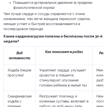
Повышается артериальное давление (в пределах
физиологической нормы)
Чем лучше сердце и сосуды справляются с этими
изменениями, тем легче женщина переносит схватки,
меньше устает и быстрее восстанавливается в
послеродовом периоде.
Какие кардионагрузки полезны и безопасны после 30-й
недели?
Как помогает в родах
Вид
Реко
активности
Ходьба (пешие
Укрепляет сердце, улучшает
Миним
прогулки)
кровоток в плаценте,
комфо
стимулирует опускание
разбив
головки ребенка в малый таз
минут
Скандинавская
Разгружает поясницу и
Начина
ходьба с
коленные суставы, включает в
посте
палками
работу до 90% мышц тела,
минут