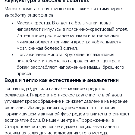
Акупунктура и массаж в схватках
Массаж помогает снять мышечные зажимы и стимулирует
выработку эндорфинов.
Массаж крестца. В ответ на боль матки нервы
направляют импульсы в пояснично-крестцовый отдел.
Интенсивное растирание кулаком или теннисным
мячиком области копчика и крестца «обманывает»
мозг, снижая болевой сигнал.
Поглаживание живота. Круговые поглаживания
нижней части живота по направлению от центра к
бокам расслабляют напряженные мышцы брюшного
пресса.
Вода и тепло как естественные анальгетики
Теплая вода (душ или ванна) — мощное средство
релаксации. Гидростатистическое давление теплой воды
улучшает кровообращение и снижает давление на нервные
окончания. Исследования подтверждают, что терапия
горячим душем в активной фазе родов значительно снижает
восприятие боли. В нашем центре «Пророждение» в
Ставрополе, есть душевые и даже специальные ванны в
родильных залах для использования этого метода.