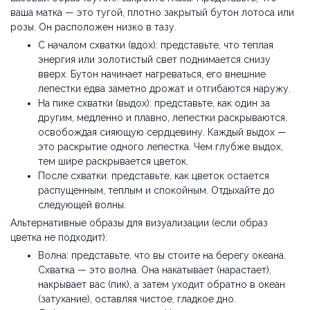
ваша матка — это тугой, плотно закрытый бутон лотоса или
розы. Он расположен низко в тазу.
С началом схватки (вдох): представьте, что теплая
энергия или золотистый свет поднимается снизу
вверх. Бутон начинает нагреваться, его внешние
лепестки едва заметно дрожат и отгибаются наружу.
На пике схватки (выдох): представьте, как один за
другим, медленно и плавно, лепестки раскрываются,
освобождая сияющую сердцевину. Каждый выдох —
это раскрытие одного лепестка. Чем глубже выдох,
тем шире раскрывается цветок.
После схватки: представьте, как цветок остается
распущенным, теплым и спокойным. Отдыхайте до
следующей волны.
Альтернативные образы для визуализации (если образ
цветка не подходит):
Волна: представьте, что вы стоите на берегу океана.
Схватка — это волна. Она накатывает (нарастает),
накрывает вас (пик), а затем уходит обратно в океан
(затухание), оставляя чистое, гладкое дно.