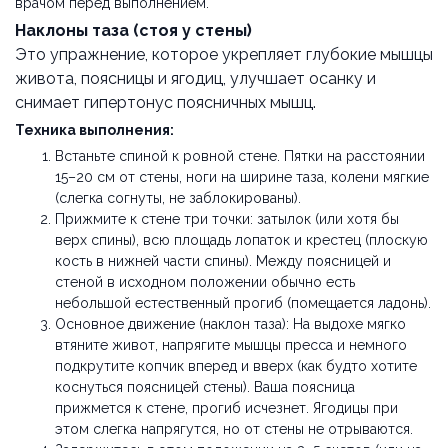
врачом перед выполнением.
Наклоны таза (стоя у стены)
Это упражнение, которое укрепляет глубокие мышцы
живота, поясницы и ягодиц, улучшает осанку и
снимает гипертонус поясничных мышц.
Техника выполнения:
Встаньте спиной к ровной стене. Пятки на расстоянии
15–20 см от стены, ноги на ширине таза, колени мягкие
(слегка согнуты, не заблокированы).
Прижмите к стене три точки: затылок (или хотя бы
верх спины), всю площадь лопаток и крестец (плоскую
кость в нижней части спины). Между поясницей и
стеной в исходном положении обычно есть
небольшой естественный прогиб (помещается ладонь).
Основное движение (наклон таза): На выдохе мягко
втяните живот, напрягите мышцы пресса и немного
подкрутите копчик вперед и вверх (как будто хотите
коснуться поясницей стены). Ваша поясница
прижмется к стене, прогиб исчезнет. Ягодицы при
этом слегка напрягутся, но от стены не отрываются.