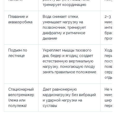
тренирует координацию
Плавание и
Вода снимает отеки,
2–3 ра
аквааэробика
уменьшает нагрузку на
минут.
позвоночник, тренирует
интен
диафрагму и ритмичное
брасс
дыхание
прогр
Подъем по
Укрепляет мышцы тазового
Ходит
лестнице
дна, бедер и ягодиц; создает
перила
естественную вертикальную
посте
нагрузку, помогающую плоду
появл
занять правильное положение
сердц
отдыш
Стационарный
Дает равномерную
Не чащ
велотренажер
кардионагрузку без вибраций
минут
(лежа или
и ударной нагрузки на
широки
полулежа)
суставы
перек