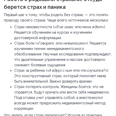
берется страх и паника
Первый шаг к тому, чтобы родить без страха, — это понять
природу своего страха. Чаще всего источников несколько:
Страх неизвестности («
Я не знаю, что меня ждет
»).
Решается обучением на курсах и изучением
достоверной информации.
Страх боли («
Говорят, это невыносимо
»). Решается
изучением техник немедикаментозного
обезболивания. Научные исследования подтверждают,
что дыхательные упражнения и массаж достоверно
снижают болевые ощущения.
Страх за ребенка («
А вдруг с ним что-то случится?
»).
Это конструктивный страх, который помогает мама
быть внимательной. Важно доверять врачам.
Страх потерять контроль. Женщины боятся, что не
справятся, будут кричать или вести себя неадекватно.
Подготовка учит управлять собой, а анестезиолог
всегда может предложить медикаментозный метод
коррекции.
Что делать, если страх парализует? Исходя из практики