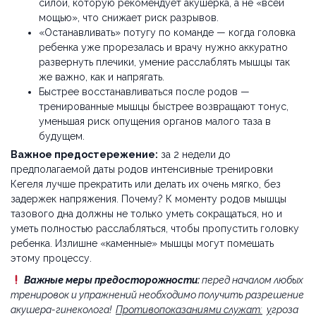
силой, которую рекомендует акушерка, а не «всей
мощью», что снижает риск разрывов.
«Останавливать» потугу по команде — когда головка
ребенка уже прорезалась и врачу нужно аккуратно
развернуть плечики, умение расслаблять мышцы так
же важно, как и напрягать.
Быстрее восстанавливаться после родов —
тренированные мышцы быстрее возвращают тонус,
уменьшая риск опущения органов малого таза в
будущем.
Важное предостережение:
за 2 недели до
предполагаемой даты родов интенсивные тренировки
Кегеля лучше прекратить или делать их очень мягко, без
задержек напряжения. Почему? К моменту родов мышцы
тазового дна должны не только уметь сокращаться, но и
уметь полностью расслабляться, чтобы пропустить головку
ребенка. Излишне «каменные» мышцы могут помешать
этому процессу.
Важные меры предосторожности:
п
еред началом любых
тренировок и упражнений необходимо получить разрешение
акушера-гинеколога!
Противопоказаниями служат:
у
гроза