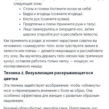
следующие зоны:
Стопы и голени (потяните носки на себя).
Бедра и ягодицы (сожмите ягодицы).
Кисти рук (сожмите кулаки).
Предплечья и плечи (прижмите руки к телу).
Лицо (зажмурьтесь и сморщите нос, затем
широко откройте рот и расслабьте челюсть).
Как применить в родах: в момент нарастания схватки вы
мгновенно «сканируете» тело: если чувствуете зажим в
челюсти или плечах — делаете микровыдох и расслабляете
эту зону. Вы научитесь держать тело мягким (как тряпичную
куклу), оставляя работать только матку — мощную, но
изолированную мышцу.
Техника 2. Визуализация раскрывающегося
цветка
Эта техника задействует воображение, чтобы «обмануть»
мозг и перенаправить внимание с боли на образ. Она
особенно эффективна для женщин с развитым образным
мышлением.
Базовый образ (бутон): закройте глаза. Представьте, что